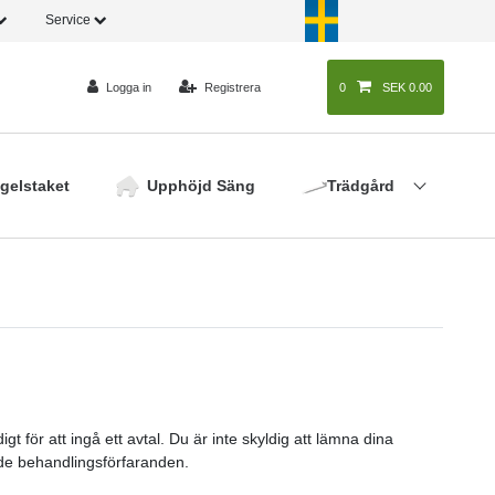
Service
Logga in
Registrera
0
0
SEK 0.00
gelstaket
Upphöjd Säng
Trädgård
t för att ingå ett avtal. Du är inte skyldig att lämna dina
nde behandlingsförfaranden.