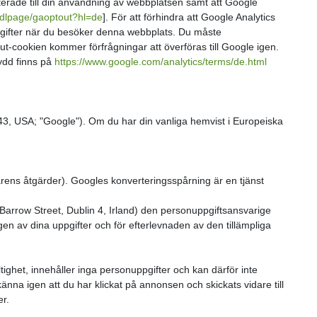
terade till din användning av webbplatsen samt att Google
m/dlpage/gaoptout?hl=de
]. För att förhindra att Google Analytics
ppgifter när du besöker denna webbplats. Du måste
t-cookien kommer förfrågningar att överföras till Google igen.
kydd finns på
https://www.google.com/analytics/terms/de.html
, USA; "Google"). Om du har din vanliga hemvist i Europeiska
ens åtgärder). Googles konverteringsspårning är en tjänst
arrow Street, Dublin 4, Irland) den personuppgiftsansvarige
en av dina uppgifter och för efterlevnaden av den tillämpliga
ighet, innehåller inga personuppgifter och kan därför inte
nna igen att du har klickat på annonsen och skickats vidare till
er.