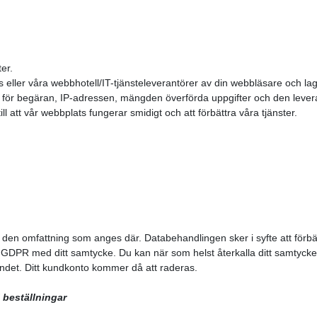
ter.
 eller våra webbhotell/IT-tjänsteleverantörer av din webbläsare och lagra
för begäran, IP-adressen, mängden överförda uppgifter och den lever
ill att vår webbplats fungerar smidigt och att förbättra våra tjänster.
i den omfattning som anges där. Databehandlingen sker i syfte att förb
 a GDPR med ditt samtycke. Du kan när som helst återkalla ditt samtycke
andet. Ditt kundkonto kommer då att raderas.
 beställningar