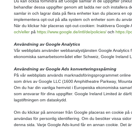
Du kan också förhindra att Google samlar in de uppgifter (inkl
behandlar dessa uppgifter genom att ladda ner och installera de
samlar in och lagrar data på flera enheter kan du placera en o
implementera opt-out på alla system och enheter som du använde
När du klickar här placeras opt-out-cookien: Inaktivera Google
och/eller
på
https://www.google.de/intl/de/policies/
och
https://
Användning av Google Analytics
Vår webbplats använder webbanalystjänsten Google Analytics f
ekonomiska samarbetsområdet eller Schweiz, Google Ireland L
Användning av Google Ads konverteringsspårning
På vår webbplats används marknadsföringsprogrammet online "G
som drivs av Google LLC (1600 Amphitheatre Parkway, Mountai
Om du har din vanliga hemvist i Europeiska ekonomiska samarbe
som ansvarar för dina uppgifter. Google Ireland Limited är därf
lagstiftningen om dataskydd.
Om du klickar på annonser från Google placeras en cookie på di
användas för personlig identifiering. Om du besöker vissa sidor
denna sida. Varje Google Ads-kund får en annan cookie. Det är 