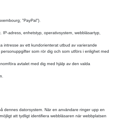
Luxembourg; "PayPal").
.ex. IP-adress, enhetstyp, operativsystem, webbläsartyp,
a intresse av ett kundorienterat utbud av varierande
 personuppgifter som rör dig och som utförs i enlighet med
genomföra avtalet med dig med hjälp av den valda
n.
 på dennes datorsystem. När en användare ringer upp en
jligt att tydligt identifiera webbläsaren när webbplatsen