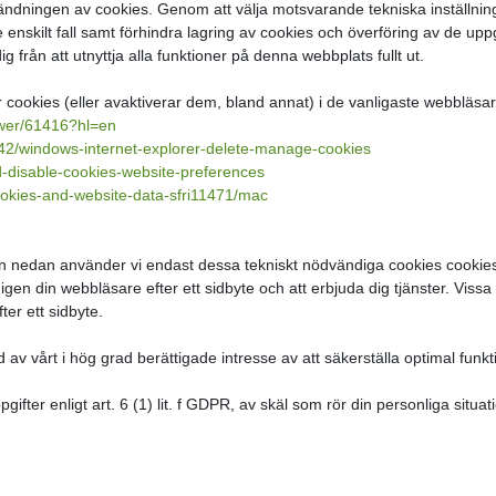
nvändningen av cookies. Genom att välja motsvarande tekniska inställnin
e enskilt fall samt förhindra lagring av cookies och överföring av de u
g från att utnyttja alla funktioner på denna webbplats fullt ut.
cookies (eller avaktiverar dem, bland annat) i de vanligaste webbläsa
swer/61416?hl=en
442/windows-internet-explorer-delete-manage-cookies
d-disable-cookies-website-preferences
ookies-and-website-data-sfri11471/mac
 nedan använder vi endast dessa tekniskt nödvändiga cookies cookies f
 igen din webbläsare efter ett sidbyte och att erbjuda dig tjänster. Vis
er ett sidbyte.
 av vårt i hög grad berättigade intresse av att säkerställa optimal fun
fter enligt art. 6 (1) lit. f GDPR, av skäl som rör din personliga situat