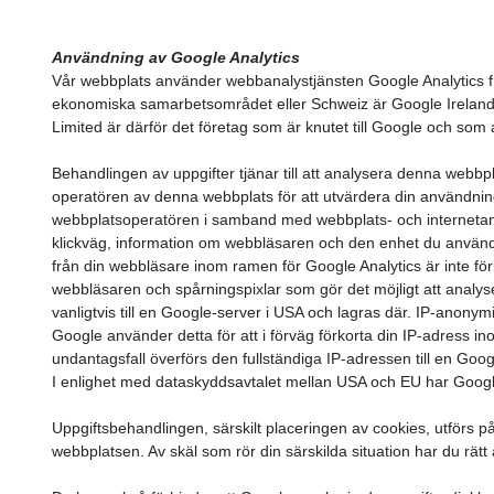
Användning av Google Analytics
Vår webbplats använder webbanalystjänsten Google Analytics 
ekonomiska samarbetsområdet eller Schweiz är Google Ireland L
Limited är därför det företag som är knutet till Google och som
Behandlingen av uppgifter tjänar till att analysera denna we
operatören av denna webbplats för att utvärdera din användning 
webbplatsoperatören i samband med webbplats- och internetanvä
klickväg, information om webbläsaren och den enhet du använder
från din webbläsare inom ramen för Google Analytics är inte f
webbläsaren och spårningspixlar som gör det möjligt att anal
vanligtvis till en Google-server i USA och lagras där. IP-anony
Google använder detta för att i förväg förkorta din IP-adress
undantagsfall överförs den fullständiga IP-adressen till en Goog
I enlighet med dataskyddsavtalet mellan USA och EU har Google bl
Uppgiftsbehandlingen, särskilt placeringen av cookies, utförs 
webbplatsen. Av skäl som rör din särskilda situation har du rät