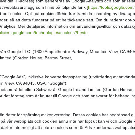
usive din IP-adress) som genereras av Google Analytics och som är rela
t webbläsartillägg som finns på följande länk [
https://tools.google.co
pt-out-cookie. Opt-out-cookies förhindrar framtida insamling av dina u
r, så att detta fungerar på ett heltäckande sätt. Om du raderar opt-ou
 Analytics. Mer detaljerad information om användningsvillkor och datas
policies.google.com/technologies/cookies?hl=de
.
rån Google LLC. (1600 Amphitheatre Parkway, Mountain View, CA 94043
imited (Gordon House, Barrow Street,
oogle Ads", inklusive konverteringsspårning (utvärdering av användar
n View, CA 94043, USA; "Google").
tsområdet eller i Schweiz är Google Ireland Limited (Gordon House, B
ör det företag som är knutet till Google och som ansvarar för behandling
n dator för spårning av konvertering. Dessa cookies har begränsad gilt
 på vår webbplats och cookien ännu inte har löpt ut kan vi och Google kä
därför inte möjligt att spåra cookies som rör Ads-kundernas webbplats