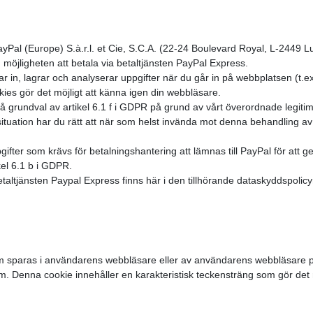
yPal (Europe) S.à.r.l. et Cie, S.C.A. (22-24 Boulevard Royal, L-2449 
g möjligheten att betala via betaltjänsten PayPal Express.
mlar in, lagrar och analyserar uppgifter när du går in på webbplatsen (t
ies gör det möjligt att känna igen din webbläsare.
å grundval av artikel 6.1 f i GDPR på grund av vårt överordnade legitim
situation har du rätt att när som helst invända mot denna behandling av
ter som krävs för betalningshantering att lämnas till PayPal för att 
el 6.1 b i GDPR.
taltjänsten Paypal Express finns här i den tillhörande dataskyddspolicy
som sparas i användarens webbläsare eller av användarens webbläsare
Denna cookie innehåller en karakteristisk teckensträng som gör det mö