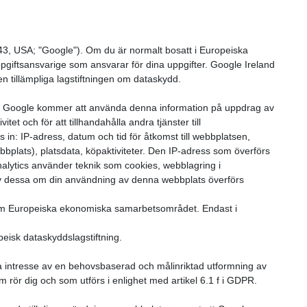
3, USA; "Google"). Om du är normalt bosatt i Europeiska
giftsansvarige som ansvarar för dina uppgifter. Google Ireland
n tillämpliga lagstiftningen om dataskydd.
ål. Google kommer att använda denna information på uppdrag av
 och för att tillhandahålla andra tjänster till
n: IP-adress, datum och tid för åtkomst till webbplatsen,
bplats), platsdata, köpaktiviteter. Den IP-adress som överförs
alytics använder teknik som cookies, webblagring i
av dessa om din användning av denna webbplats överförs
t om Europeiska ekonomiska samarbetsområdet. Endast i
peisk dataskyddslagstiftning.
ma intresse av en behovsbaserad och målinriktad utformning av
 rör dig och som utförs i enlighet med artikel 6.1 f i GDPR.