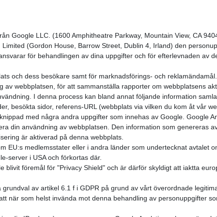
från Google LLC. (1600 Amphitheatre Parkway, Mountain View, CA 9404
imited (Gordon House, Barrow Street, Dublin 4, Irland) den personupp
 ansvarar för behandlingen av dina uppgifter och för efterlevnaden av de
bbplats och dess besökare samt för marknadsförings- och reklamändam
av webbplatsen, för att sammanställa rapporter om webbplatsens aktivitet
ndning. I denna process kan bland annat följande information samlas i
, besökta sidor, referens-URL (webbplats via vilken du kom åt vår web
örknippad med några andra uppgifter som innehas av Google. Google An
ysera din användning av webbplatsen. Den information som genereras 
misering är aktiverad på denna webbplats.
 inom EU:s medlemsstater eller i andra länder som undertecknat avtale
le-server i USA och förkortas där.
ivit föremål för "Privacy Shield" och är därför skyldigt att iaktta euro
på grundval av artikel 6.1 f i GDPR på grund av vårt överordnade legiti
t att när som helst invända mot denna behandling av personuppgifter som