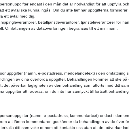
personuppgifter endast i den mån det är nödvändigt för att uppfylla och
r att ett avtal ska kunna ingås. Om du inte lämnar uppgifterna förhindr
la ett avtal med dig.
pshippingleverantörer, betaltjänstleverantörer, tjänsteleverantörer för h
lt fall. Omfattningen av dataöverföringen begränsas till ett minimum.
.
sonuppgifter (namn, e-postadress, meddelandetext) i den omfattning so
lingen av dina överförda uppgifter. Behandlingen kommer att ske på gr
tt det påverkar lagligheten av den behandling som utförts med ditt sam
a uppgifter att raderas, om du inte har samtyckt till fortsatt behandli
a personuppgifter (namn, e-postadress, kommentartext) endast i den omfa
Genom att lämna kommentaren godkänner du behandlingen av de överför
återkalla ditt samtycke genom att kontakta oss utan att det påverkar l