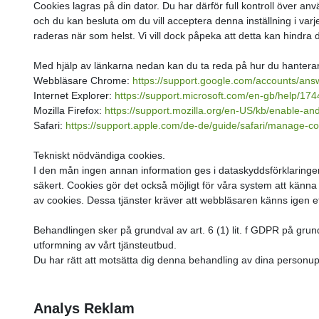
Cookies lagras på din dator. Du har därför full kontroll över a
och du kan besluta om du vill acceptera denna inställning i varj
raderas när som helst. Vi vill dock påpeka att detta kan hindra di
Med hjälp av länkarna nedan kan du ta reda på hur du hanterar 
Webbläsare Chrome:
https://support.google.com/accounts/an
Internet Explorer:
https://support.microsoft.com/en-gb/help/17
Mozilla Firefox:
https://support.mozilla.org/en-US/kb/enable-an
Safari:
https://support.apple.com/de-de/guide/safari/manage-c
Tekniskt nödvändiga cookies.
I den mån ingen annan information ges i dataskyddsförklaringen
säkert. Cookies gör det också möjligt för våra system att känna
av cookies. Dessa tjänster kräver att webbläsaren känns igen eft
Behandlingen sker på grundval av art. 6 (1) lit. f GDPR på grund
utformning av vårt tjänsteutbud.
Du har rätt att motsätta dig denna behandling av dina personuppgi
Analys Reklam