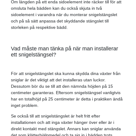
Om längden på ett enda sidoelement inte räcker till för att
omsluta hela bädden kan du också skjuta in två
sidoelement i varandra när du monterar snigelstängslet
och på så sätt anpassa det skyddande stängslet till
storleken på respektive bädd.
Vad måste man tänka på när man installerar
ett snigelstängsel?
För att snigelstängslet ska kunna skydda dina växter från
sniglar är det viktigt att det installeras utan luckor.
Dessutom bör du se till att den nämnda höjden på 15
centimeter garanteras. Eftersom snigelstängsel vanligtvis
har en totalhöjd på 25 centimeter är detta i praktiken ändå
inget problem.
Se också till att snigelstängslet är helt fritt efter
installationen och att inga växter hänger över eller är i
direkt kontakt med stängslet. Annars kan sniglar använda
det som klätterhjälpmedel och ta sig in i bädden trots