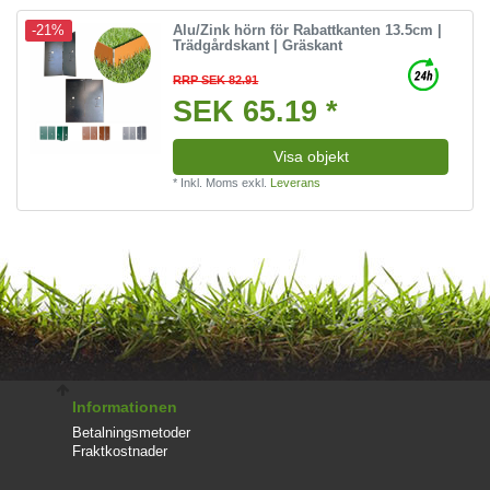
Alu/Zink hörn för Rabattkanten 13.5cm |
-21%
Trädgårdskant | Gräskant
RRP SEK 82.91
SEK 65.19 *
Visa objekt
*
Inkl. Moms
exkl.
Leverans
Informationen
Betalningsmetoder
Fraktkostnader