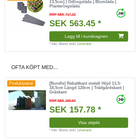
13,5cm] | Odlingslåda | Blomlåda |
Planteringslåda
RRP SEK 717.22
SEK 563.45 *
Lagg till i kundvagnen
*
Inkl. Moms
exkl.
Leverans
OFTA KÖPT MED...
[Bundle] Rabattkant metall Höjd 13,5-
Produktpaket
18,5cm Längd 120cm | Trädgårdskant |
Gräskant
RRP SEK 200.83
SEK 157.78 *
Visa objekt
*
Inkl. Moms
exkl.
Leverans