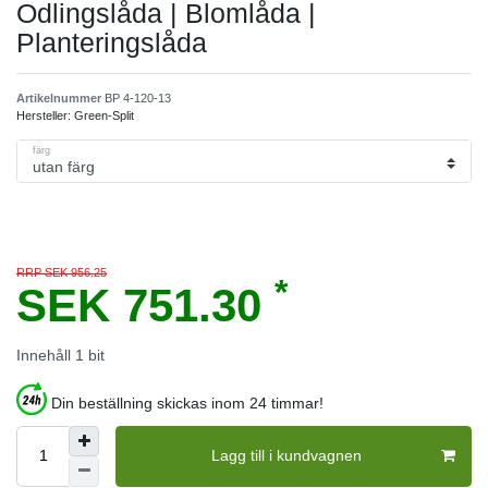
Odlingslåda | Blomlåda |
Planteringslåda
Artikelnummer
BP 4-120-13
Hersteller:
Green-Split
färg
RRP SEK 956.25
*
SEK 751.30
Innehåll
1
bit
Din beställning skickas inom 24 timmar!
Lagg till i kundvagnen