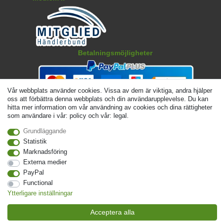
Betalningsmöjligheter
Vår webbplats använder cookies. Vissa av dem är viktiga, andra hjälper
oss att förbättra denna webbplats och din användarupplevelse. Du kan
hitta mer information om vår användning av cookies och dina rättigheter
som användare i vår: policy och vår: legal.
Grundläggande
Statistik
Marknadsföring
Externa medier
© Copyright 2026 | Alla rattigheter forbehallna. - Angivna priser är inklusive 19 %
PayPal
moms | För grundpris, se respektive artikel | Gäller för försändelser inom Sverige
Functional
Kontakta
Withdraw from contract here
Ytterligare inställningar
Acceptera alla