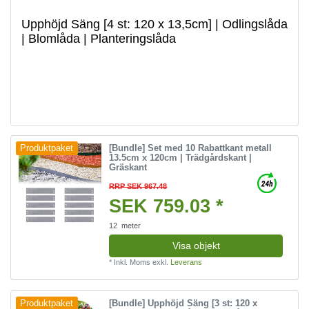
Upphöjd Säng [4 st: 120 x 13,5cm] | Odlingslåda
| Blomlåda | Planteringslåda
[Bundle] Set med 10 Rabattkant metall
Produktpaket
13.5cm x 120cm | Trädgårdskant |
Gräskant
RRP SEK 967.48
SEK 759.03 *
12
meter
Visa objekt
*
Inkl. Moms
exkl.
Leverans
[Bundle] Upphöjd Säng [3 st: 120 x
Produktpaket