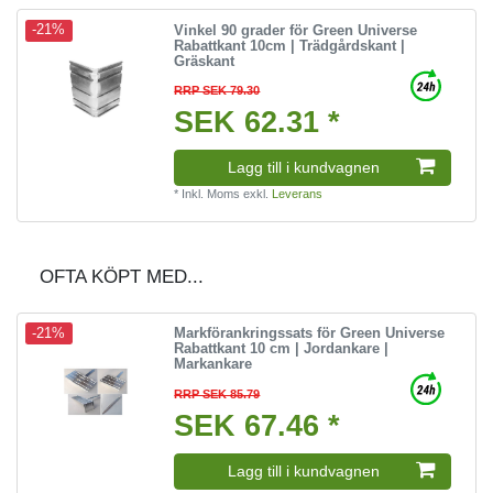
Vinkel 90 grader för Green Universe
-21%
Rabattkant 10cm | Trädgårdskant |
Gräskant
RRP SEK 79.30
SEK 62.31 *
Lagg till i kundvagnen
*
Inkl. Moms
exkl.
Leverans
OFTA KÖPT MED...
Markförankringssats för Green Universe
-21%
Rabattkant 10 cm | Jordankare |
Markankare
RRP SEK 85.79
SEK 67.46 *
Lagg till i kundvagnen