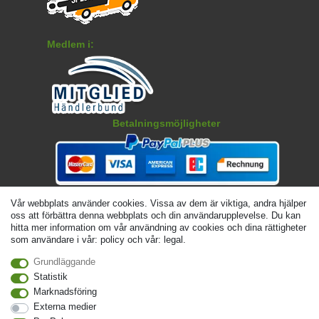
Medlem i:
Betalningsmöjligheter
Vår webbplats använder cookies. Vissa av dem är viktiga, andra hjälper
oss att förbättra denna webbplats och din användarupplevelse. Du kan
hitta mer information om vår användning av cookies och dina rättigheter
som användare i vår: policy och vår: legal.
Grundläggande
Statistik
© Copyright 2026 | Alla rattigheter forbehallna. - Angivna priser är inklusive 19 %
Marknadsföring
moms | För grundpris, se respektive artikel | Gäller för försändelser inom Sverige
Externa medier