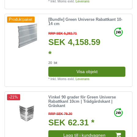
*
Inkl. Moms
exkl.
Leverans
[Bundle] Green Universe Rabattkant 10-
Produktpaket
14 cm
RRP SEK 5,292.71
SEK 4,158.59
*
20
bit
Visa objekt
*
Inkl. Moms
exkl.
Leverans
Vinkel 90 grader för Green Universe
-21%
Rabattkant 10cm | Trädgårdskant |
Gräskant
RRP SEK 79.30
SEK 62.31 *
Lagg till i kundvagnen