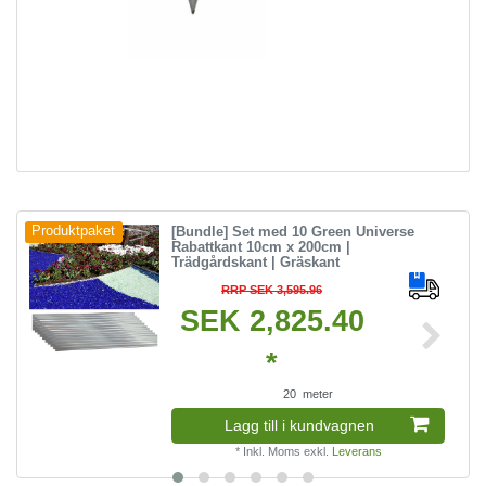
[Bundle] Set med 10 Green Universe
Produktpaket
Rabattkant 10cm x 200cm |
Trädgårdskant | Gräskant
RRP SEK 3,595.96
SEK 2,825.40
*
20
meter
Lagg till i kundvagnen
*
Inkl. Moms
exkl.
Leverans