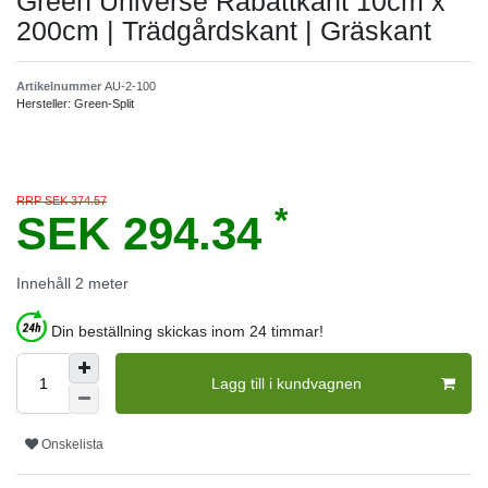
Green Universe Rabattkant 10cm x
200cm | Trädgårdskant | Gräskant
Artikelnummer
AU-2-100
Hersteller:
Green-Split
RRP SEK 374.57
*
SEK 294.34
Innehåll
2
meter
Din beställning skickas inom 24 timmar!
Lagg till i kundvagnen
Onskelista