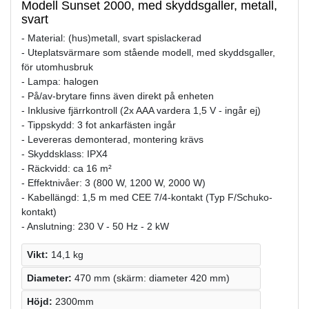
Modell Sunset 2000, med skyddsgaller, metall,
svart
- Material: (hus)metall, svart spislackerad
- Uteplatsvärmare som stående modell, med skyddsgaller,
för utomhusbruk
- Lampa: halogen
- På/av-brytare finns även direkt på enheten
- Inklusive fjärrkontroll (2x AAA vardera 1,5 V - ingår ej)
- Tippskydd: 3 fot ankarfästen ingår
- Levereras demonterad, montering krävs
- Skyddsklass: IPX4
- Räckvidd: ca 16 m²
- Effektnivåer: 3 (800 W, 1200 W, 2000 W)
- Kabellängd: 1,5 m med CEE 7/4-kontakt (Typ F/Schuko-
kontakt)
- Anslutning: 230 V - 50 Hz - 2 kW
Vikt:
14,1 kg
Diameter:
470 mm (skärm: diameter 420 mm)
Höjd:
2300mm