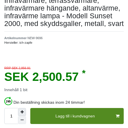
Infravärmare, terrassvärmare,
infravärmare hängande, altanvärme,
infravärme lampa - Modell Sunset
2000, med skyddsgaller, metall, svart
Artikelnummer
NEW-9696
Hersteller:
ich-zapfe
RRP SEK 2,856.91
*
SEK 2,500.57
Innehåll
1
bit
Din beställning skickas inom 24 timmar!
Lagg till i kundvagnen