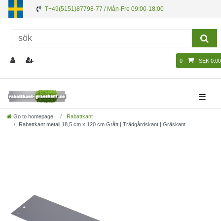
T+49(5151)87798-77 / Mån-Fre 09:00-18:00
0
SEK 0.00
☰
Go to homepage
Rabattkant
Rabattkant metall 18,5 cm x 120 cm Grått | Trädgårdskant | Gräskant