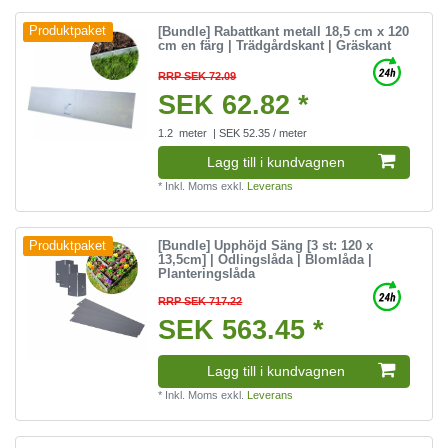
[Bundle] Rabattkant metall 18,5 cm x 120
Produktpaket
cm en färg | Trädgårdskant | Gräskant
RRP SEK 72.09
SEK 62.82 *
1.2
meter
| SEK 52.35 / meter
Lagg till i kundvagnen
*
Inkl. Moms
exkl.
Leverans
[Bundle] Upphöjd Säng [3 st: 120 x
Produktpaket
13,5cm] | Odlingslåda | Blomlåda |
Planteringslåda
RRP SEK 717.22
SEK 563.45 *
Lagg till i kundvagnen
*
Inkl. Moms
exkl.
Leverans