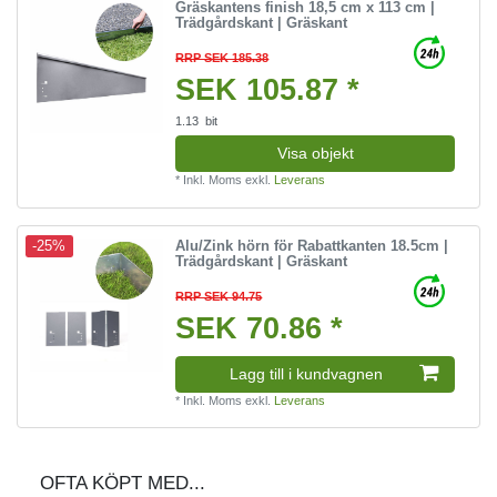
Gräskantens finish 18,5 cm x 113 cm |
Trädgårdskant | Gräskant
RRP SEK 185.38
SEK 105.87 *
1.13
bit
Visa objekt
*
Inkl. Moms
exkl.
Leverans
Alu/Zink hörn för Rabattkanten 18.5cm |
-25%
Trädgårdskant | Gräskant
RRP SEK 94.75
SEK 70.86 *
Lagg till i kundvagnen
*
Inkl. Moms
exkl.
Leverans
OFTA KÖPT MED...