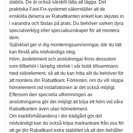
stabila. De är också särskilt lätta att lägga. Det 
praktiska Fast-Fix-systemet säkerställer att de 
enskilda delarna av Rabattkanten enkelt kan skjutas in 
i varandra och fästas på plats. Du behöver varken dyra 
specialverktyg eller specialkunskaper för att montera 
dem.
Självklart ger vi dig monteringsanvisningar, där du lätt 
kan förstå alla nödvändiga steg.
Hörn, ändelement och anslutningar finns dessutom 
som tillbehör i lämplig storlek i vår butik tillsammans 
med sidoelement, så att du kan hitta allt du behöver för 
att montera din Rabattkant. Förresten, om du vill slippa 
hörnelement vid installationen är det också möjligt. 
Eftersom den speciella utformningen av 
anslutningarna gör det möjligt att böja ett hörn vid våra 
Rabattkanten även utan hörnelement.
Om markförhållandena i din trädgård gör det 
nödvändigt kan du också köpa markankare från oss för 
att ge din Rabattkant extra stabilitet så att den behåller 