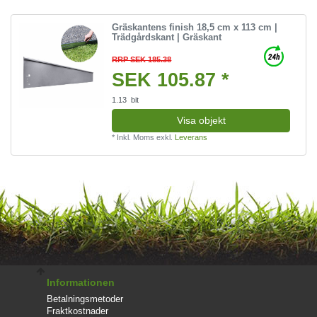
Gräskantens finish 18,5 cm x 113 cm |
Trädgårdskant | Gräskant
RRP SEK 185.38
SEK 105.87 *
1.13
bit
Visa objekt
*
Inkl. Moms
exkl.
Leverans
Informationen
Betalningsmetoder
Fraktkostnader