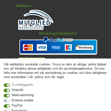
Medlem i:
Betalningsmöjligheter
Vår webbplats använder cookies. Vissa av dem är viktiga, andra hjälper
oss att förbättra denna webbplats och din användarupplevelse. Du kan
hitta mer information om vår användning av cookies och dina rättigheter
som användare i vår: policy och vår: legal.
Grundläggande
© Copyright 2026 | Alla rattigheter forbehallna. - Angivna priser är inklusive 19 %
Statistik
moms | För grundpris, se respektive artikel | Gäller för försändelser inom Sverige
Marknadsföring
Externa medier
Kontakta
Withdraw from contract here
PayPal
Functional