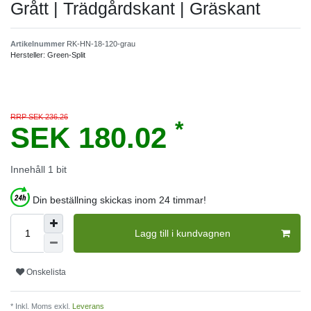
Grått | Trädgårdskant | Gräskant
Artikelnummer
RK-HN-18-120-grau
Hersteller:
Green-Split
RRP SEK 236.26
*
SEK 180.02
Innehåll
1
bit
Din beställning skickas inom 24 timmar!
Lagg till i kundvagnen
Onskelista
* Inkl. Moms exkl.
Leverans