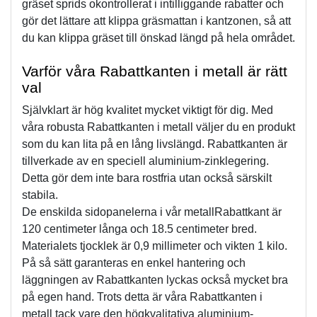
gräset sprids okontrollerat i intilliggande rabatter och 
gör det lättare att klippa gräsmattan i kantzonen, så att 
du kan klippa gräset till önskad längd på hela området.
Varför våra Rabattkanten i metall är rätt 
val
Självklart är hög kvalitet mycket viktigt för dig. Med 
våra robusta Rabattkanten i metall väljer du en produkt 
som du kan lita på en lång livslängd. Rabattkanten är 
tillverkade av en speciell aluminium-zinklegering. 
Detta gör dem inte bara rostfria utan också särskilt 
stabila. 
De enskilda sidopanelerna i vår metallRabattkant är 
120 centimeter långa och 18.5 centimeter bred. 
Materialets tjocklek är 0,9 millimeter och vikten 1 kilo. 
På så sätt garanteras en enkel hantering och 
läggningen av Rabattkanten lyckas också mycket bra 
på egen hand. Trots detta är våra Rabattkanten i 
metall tack vare den högkvalitativa aluminium-