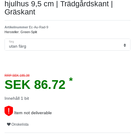
hjulhus 9,5 cm | Trädgårdskant |
Gräskant
Artikelnummer
Ec-Au-Rad-9
Hersteller:
Green-Split
färg
RRP SEK 185.38
*
SEK 86.72
Innehåll
1
bit
Item not deliverable
Onskelista