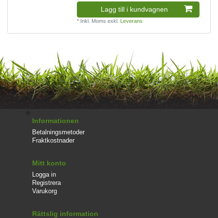
Lagg till i kundvagnen
*
Inkl. Moms
exkl.
Leverans
Informationen
Betalningsmetoder
Fraktkostnader
Mitt konto
Logga in
Registrera
Varukorg
Rättslig information