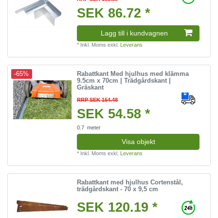
SEK 86.72 *
Lagg till i kundvagnen
*
Inkl. Moms
exkl.
Leverans
Rabattkant Med hjulhus med klämma
-65%
9.5cm x 70cm | Trädgårdskant |
Gräskant
RRP SEK 154.48
SEK 54.58 *
0.7
meter
Visa objekt
*
Inkl. Moms
exkl.
Leverans
Rabattkant med hjulhus Cortenstål,
trädgårdskant - 70 x 9,5 cm
SEK 120.19 *