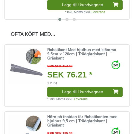
Lagg till i kundvagnen
*
Inkl. Moms
exkl.
Leverans
OFTA KÖPT MED...
Rabattkant Med hjulhus med klämma
9.5cm x 120cm | Trädgårdskant |
Gräskant
RRP SEK 154.48
SEK 76.21 *
1.2
bit
Lagg till i kundvagnen
*
Inkl. Moms
exkl.
Leverans
Hörn på insidan för Rabattkanten med
hjulhus 9,5 cm | Trädgårdskant |
Gräskant
RRP SEK 185.38