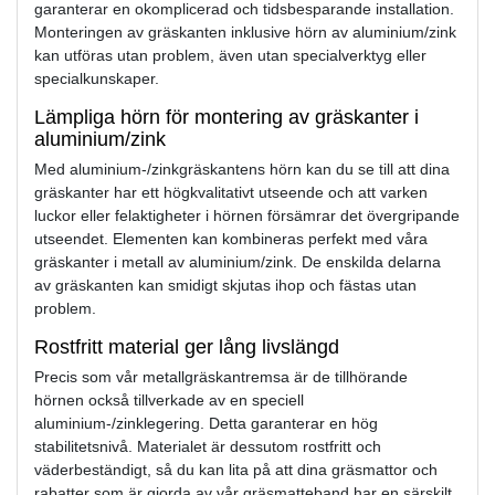
garanterar en okomplicerad och tidsbesparande installation.
Monteringen av gräskanten inklusive hörn av aluminium/zink
kan utföras utan problem, även utan specialverktyg eller
specialkunskaper.
Lämpliga hörn för montering av gräskanter i
aluminium/zink
Med aluminium-/zinkgräskantens hörn kan du se till att dina
gräskanter har ett högkvalitativt utseende och att varken
luckor eller felaktigheter i hörnen försämrar det övergripande
utseendet. Elementen kan kombineras perfekt med våra
gräskanter i metall av aluminium/zink. De enskilda delarna
av gräskanten kan smidigt skjutas ihop och fästas utan
problem.
Rostfritt material ger lång livslängd
Precis som vår metallgräskantremsa är de tillhörande
hörnen också tillverkade av en speciell
aluminium-/zinklegering. Detta garanterar en hög
stabilitetsnivå. Materialet är dessutom rostfritt och
väderbeständigt, så du kan lita på att dina gräsmattor och
rabatter som är gjorda av vår gräsmatteband har en särskilt