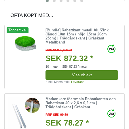
OFTA KÖPT MED...
[Bundle] Rabattkant metall Alu/Zink
Toppartikel
(längd 10m 15m / höjd 15cm 20cm
25cm) | Trädgårdskant | Gräskant |
Metallband
RRP SEK 1,110.22
SEK 872.32 *
10
meter
| SEK 87.23 / meter
Visa objekt
*
Inkl. Moms
exkl.
Leverans
Markankare för smala Rabattkanten och
Rabattkant 40 x 2,6 x 0,2 cm |
Trädgårdskant | Gräskant
RRP SEK 99.59
SEK 78.27 *