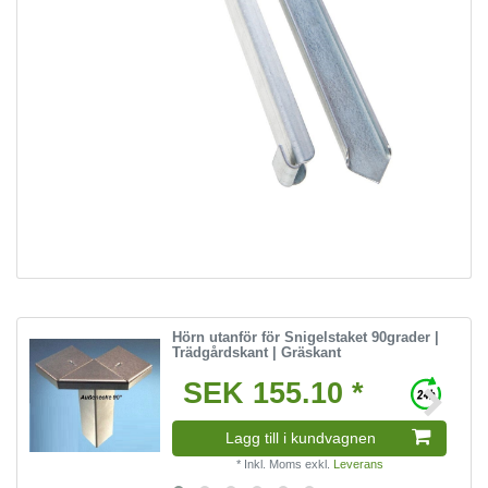
Hörn utanför för Snigelstaket 90grader |
Trädgårdskant | Gräskant
SEK 155.10 *
Lagg till i kundvagnen
*
Inkl. Moms
exkl.
Leverans