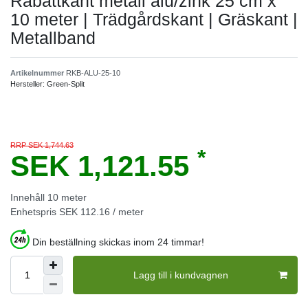
Rabattkant metall alu/zink 25 cm x
10 meter | Trädgårdskant | Gräskant |
Metallband
Artikelnummer
RKB-ALU-25-10
Hersteller:
Green-Split
RRP SEK 1,744.63
*
SEK 1,121.55
Innehåll
10
meter
Enhetspris
SEK 112.16 / meter
Din beställning skickas inom 24 timmar!
Lagg till i kundvagnen