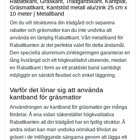
Rabattkant, Gräskant, Trädgårdskant, Kantplåt,
Gräsmattkant, Kantstöd metall alu/zink 25 cm x
10 meter | Metallband
Om du vill strukturera din trädgård och separera 
rabatter och gräsmattor kan du inte undvika att 
använda en lämplig Rabattkant. Vårt metallband för 
Rabattkanten är det perfekta valet för detta ändamål. 
Den speciella aluminium-zinklegeringen garanterar en 
lång livslängd och ett högkvalitativt utseende, medan 
en Rabattkant i form av ett praktiskt band samtidigt 
möjliggör en särskilt flexibel och enkel läggning.
Varför det lönar sig att använda 
kantband för gräsmattor
Användningen av kantband för gräsmattor ger många 
fördelar. Å ena sidan säkerställer högkvalitativa 
Rabattkanten att din trädgård har en tydlig struktur. Å 
andra sidan kan man undvika oönskad tillväxt av 
gräset i de intilliggande sängarna genom att lägga ett 