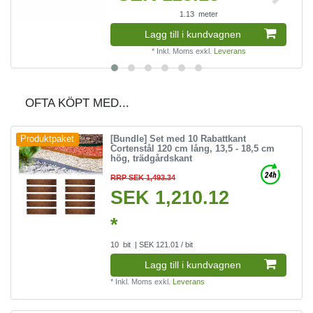
1.13
meter
Lagg till i kundvagnen
*
Inkl. Moms
exkl.
Leverans
OFTA KÖPT MED...
[Bundle] Set med 10 Rabattkant
Produktpaket
Cortenstål 120 cm lång, 13,5 - 18,5 cm
hög, trädgårdskant
RRP SEK 1,493.34
SEK 1,210.12
*
10
bit
| SEK 121.01 / bit
Lagg till i kundvagnen
*
Inkl. Moms
exkl.
Leverans