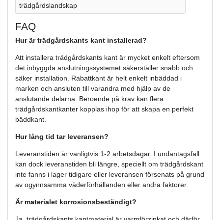
trädgårdslandskap
FAQ
Hur är trädgårdskants kant installerad?
Att installera trädgårdskants kant är mycket enkelt eftersom
det inbyggda anslutningssystemet säkerställer snabb och
säker installation. Rabattkant är helt enkelt inbäddad i
marken och ansluten till varandra med hjälp av de
anslutande delarna. Beroende på krav kan flera
trädgårdskantkanter kopplas ihop för att skapa en perfekt
bäddkant.
Hur lång tid tar leveransen?
Leveranstiden är vanligtvis 1-2 arbetsdagar. I undantagsfall
kan dock leveranstiden bli längre, speciellt om trädgårdskant
inte fanns i lager tidigare eller leveransen försenats på grund
av ogynnsamma väderförhållanden eller andra faktorer.
Är materialet korrosionsbeständigt?
Ja, trädgårdskants kantmaterial är varmförzinkat och därför