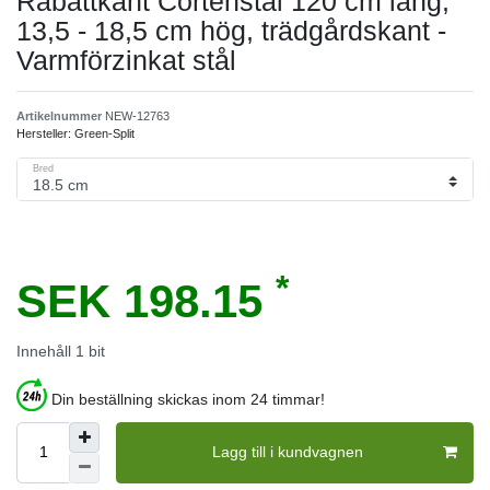
Rabattkant Cortenstål 120 cm lång,
13,5 - 18,5 cm hög, trädgårdskant -
Varmförzinkat stål
Artikelnummer
NEW-12763
Hersteller:
Green-Split
Bred
*
SEK 198.15
Innehåll
1
bit
Din beställning skickas inom 24 timmar!
Lagg till i kundvagnen