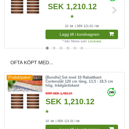
SEK 1,210.12
*
10
bit
| SEK 121.01 / bit
Lagg till i kundvagnen
*
Inkl. Moms
exkl.
Leverans
OFTA KÖPT MED...
[Bundle] Set med 10 Rabattkant
Produktpaket
Cortenstål 120 cm lång, 13,5 - 18,5 cm
hög, trädgårdskant
RRP SEK 1,493.34
SEK 1,210.12
*
10
bit
| SEK 121.01 / bit