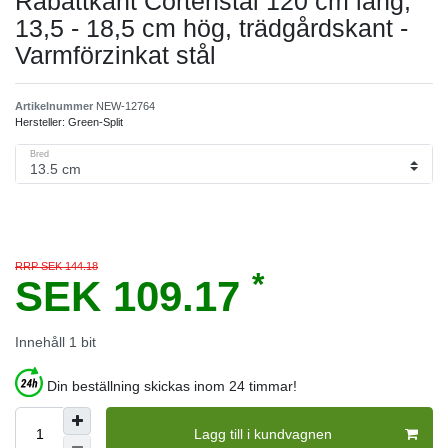
Rabattkant Cortenstål 120 cm lång,
13,5 - 18,5 cm hög, trädgårdskant -
Varmförzinkat stål
Artikelnummer
NEW-12764
Hersteller:
Green-Split
Bred
RRP SEK 144.18
*
SEK 109.17
Innehåll
1
bit
Din beställning skickas inom 24 timmar!
Lagg till i kundvagnen