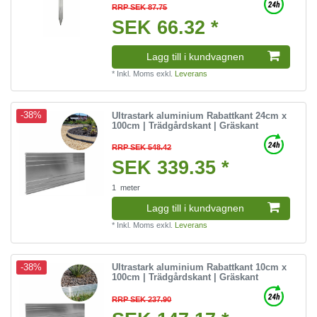
RRP SEK 87.75
SEK 66.32 *
Lagg till i kundvagnen
*
Inkl. Moms
exkl.
Leverans
Ultrastark aluminium Rabattkant 24cm x
-38%
100cm | Trädgårdskant | Gräskant
RRP SEK 548.42
SEK 339.35 *
1
meter
Lagg till i kundvagnen
*
Inkl. Moms
exkl.
Leverans
Ultrastark aluminium Rabattkant 10cm x
-38%
100cm | Trädgårdskant | Gräskant
RRP SEK 237.90