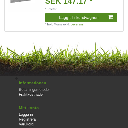
SEK 147.17 *
1
meter
Lagg till i kundvagnen
*
Inkl. Moms
exkl.
Leverans
Informationen
Betalningsmetoder
Fraktkostnader
Mitt konto
Logga in
Registrera
Varukorg