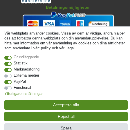
Betalningsmöjligheter
Vår webbplats använder cookies. Vissa av dem är viktiga, andra hjälper
oss att förbättra denna webbplats och din användarupplevelse. Du kan
hitta mer information om vår användning av cookies och dina rättigheter
som användare i vår: policy och vår: legal.
Grundläggande
Statistik
Marknadsföring
© Copyright 2026 | Alla rattigheter forbehallna. - Angivna priser är inklusive 19 %
Externa medier
moms | För grundpris, se respektive artikel | Gäller för försändelser inom Sverige
PayPal
Functional
Kontakta
Withdraw from contract here
Ytterligare inställningar
Acceptera alla
Reject all
Spara