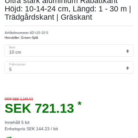
Ultra stark aluminium Rabattkant
Höjd: 10-14-24 cm, Längd: 1 - 30 m |
Trädgårdskant | Gräskant
Artikelnummer
AD-US-10-5
Hersteller:
Green-Split
Bred
Folkmassan
RRP SEK 1,165.53
*
SEK 721.13
Innehåll
5
bit
Enhetspris
SEK 144.23 / bit