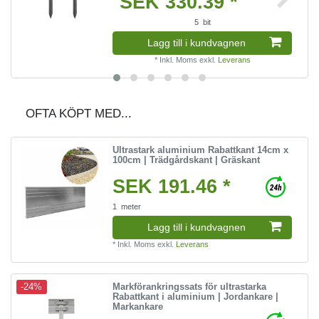
SEK 330.39 *
5
bit
Lagg till i kundvagnen
*
Inkl. Moms
exkl.
Leverans
OFTA KÖPT MED...
Ultrastark aluminium Rabattkant 14cm x
100cm | Trädgårdskant | Gräskant
SEK 191.46 *
1
meter
Lagg till i kundvagnen
*
Inkl. Moms
exkl.
Leverans
Markförankringssats för ultrastarka
-24%
Rabattkant i aluminium | Jordankare |
Markankare