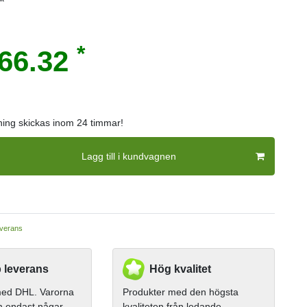
*
66.32
lning skickas inom 24 timmar!
Lagg till i kundvagnen
verans
 leverans
Hög kvalitet
 med DHL. Varorna
Produkter med den högsta
m endast någar
kvaliteten från ledande