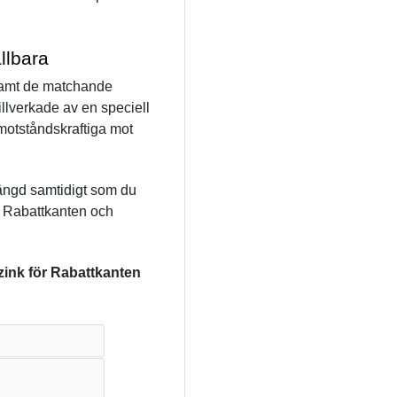
llbara
samt de matchande 
llverkade av en speciell 
motståndskraftiga mot 
ängd samtidigt som du 
a Rabattkanten och 
ink för Rabattkanten 