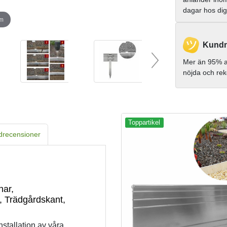
dagar hos di
om
Kundn
Mer än 95% a
nöjda och re
Toppartikel
drecensioner
nar,
, Trädgårdskant,
stallation av våra 