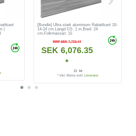
battkant
[Bundle] Ultra stark aluminium Rabattkant 10-
m |
14-24 cm
,Längd GS: 1 m
,Bred: 24
4
cm
,Folkmassan: 15
RRP SEK 7,733.44
SEK 6,076.35
*
15
bit
s
*
Inkl. Moms
exkl.
Leverans