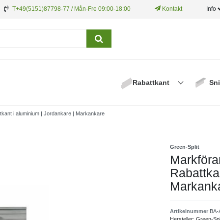
T+49(5151)87798-77 / Mån-Fre 09:00-18:00
Kontakt
Info
Rabattkant
Sni
tkant i aluminium | Jordankare | Markankare
Green-Split
Markföran
Rabattkan
Markank
Artikelnummer
BA-
Hersteller:
Green-Spl