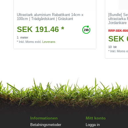
Ultrastark aluminium Rabattkant 14cm x
[Bundle] Se
100cm | Trädgårdskant | Gräskant
ultrastarka 
Jordankare 
SEK 191.46 *
RRP SEK 856
SEK 
1
meter
*
Inkl. Moms
exkl.
Leverans
10
bit
*
Inkl. Moms
e
Informationen
Mitt konto
Betalningsmetoder
Logga in