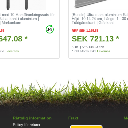
t med 10 Markförankringssats för
[Bundle] Ultra stark aluminium Ra
Rabattkant i aluminium |
Höjd: 10-14-24 cm, Längd: 1 - 30 
| Markankare
Trädgårdskant | Gräskant
.56
RRP SEK 1,165.53
647.08 *
SEK 721.13 *
5
bit
| SEK 144.23 / bit
xkl.
Leverans
*
Inkl. Moms
exkl.
Leverans
Rättslig information
Frakt
Me
Policy för returer