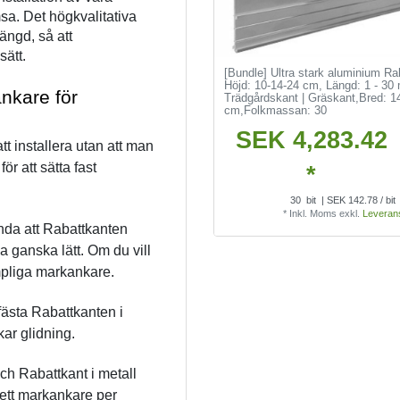
a. Det högkvalitativa 
ängd, så att 
sätt.
[Bundle] Ultra stark aluminium Ra
Höjd: 10-14-24 cm, Längd: 1 - 30 
nkare för 
Trädgårdskant | Gräskant
,Bred: 1
cm
,Folkmassan: 30
SEK 4,283.42
t installera utan att man 
r att sätta fast 
*
30
bit
| SEK 142.78 / bit
*
Inkl. Moms
exkl.
Leveran
da att Rabattkanten 
da ganska lätt. Om du vill 
mpliga markankare.
ästa Rabattkanten i 
kar glidning.
h Rabattkant i metall 
ett markankare per 