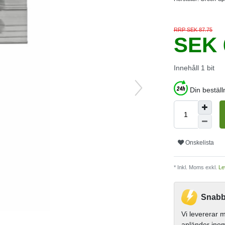
RRP SEK 87.75
SEK 
Innehåll
1
bit
Din bestäl
Onskelista
* Inkl. Moms exkl.
Le
Snabb
Vi levererar
anländer ino