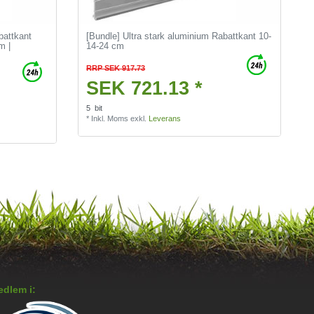
battkant
[Bundle] Ultra stark aluminium Rabattkant 10-
m |
14-24 cm
RRP SEK 917.73
SEK 721.13 *
5
bit
*
Inkl. Moms
exkl.
Leverans
dlem i: