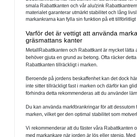
smala Rabattkanten och vår alu/zink Rabattkantrems
materialet garanterar utmärkt stabilitet och lång livsl
markankrarna kan fylla sin funktion på ett tillförlitligt 
Varför det är vettigt att använda marka
gräsmattans kanter
MetallRabattkanten och Rabattkant är mycket lätta at
behöver gjuta en grund av betong. Ofta räcker detta fö
Rabattkanten tillräckligt i marken.
Beroende på jordens beskaffenhet kan det dock hän
inte sitter tillräckligt fast i marken och därför kan gli
förhindra detta rekommenderas att du använder lä
Du kan använda markförankringar för att dessutom f
marken, vilket ger den optimal stabilitet som motver
Vi rekommenderar att du fäster våra Rabattkanten oc
med markankare när jorden är lös eller stenig. Med 