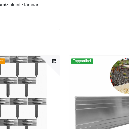
m/zink inte lämnar 
et
Toppartikel