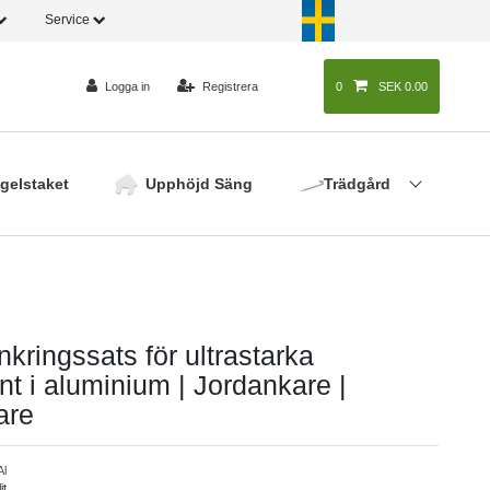
Service
Logga in
Registrera
0
0
SEK 0.00
gelstaket
Upphöjd Säng
Trädgård
kringssats för ultrastarka
t i aluminium | Jordankare |
are
Al
it