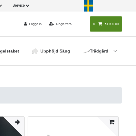
Service
Logga in
Registrera
0
0
SEK 0.00
gelstaket
Upphöjd Säng
Trädgård