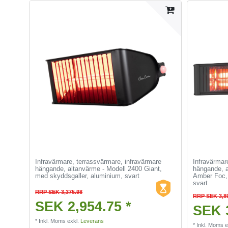
Infravärmare, terrassvärmare, infravärmare
Infravärmar
hängande, altanvärme - Modell 2400 Giant,
hängande, a
med skyddsgaller, aluminium, svart
Amber Foc,
svart
RRP SEK 3,375.98
RRP SEK 3,8
SEK 2,954.75 *
SEK 3
*
Inkl. Moms
exkl.
Leverans
*
Inkl. Moms
e