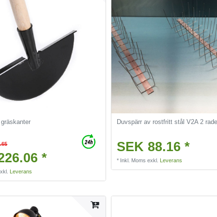
 gräskanter
Duvspärr av rostfritt stål V2A 2 rade
SEK 88.16 *
.65
226.06 *
*
Inkl. Moms
exkl.
Leverans
xkl.
Leverans