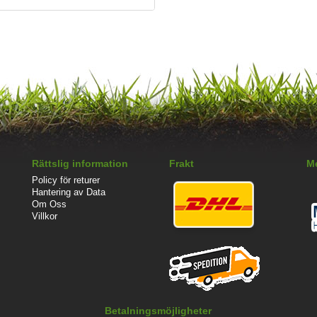
Rättslig information
Frakt
Me
Policy för returer
Hantering av Data
Om Oss
Villkor
Betalningsmöjligheter