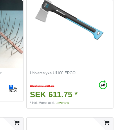
r
Universalyxa U1100 ERGO
RRP SEK 720.92
SEK 611.75 *
*
Inkl. Moms
exkl.
Leverans