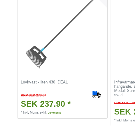
Lövkvast - liten 430 IDEAL
Infravärmar
hängande, a
Modell Suns
svart
RRP SEK 278.07
SEK 237.90 *
RRP SEK 2,8
SEK 2
*
Inkl. Moms
exkl.
Leverans
*
Inkl. Moms
e