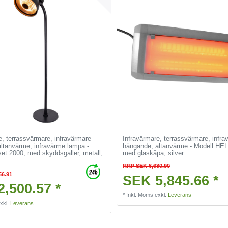
e, terrassvärmare, infravärmare
Infravärmare, terrassvärmare, infra
ltanvärme, infravärme lampa -
hängande, altanvärme - Modell HE
et 2000, med skyddsgaller, metall,
med glaskåpa, silver
RRP SEK 6,680.90
56.91
SEK 5,845.66 *
,500.57 *
*
Inkl. Moms
exkl.
Leverans
xkl.
Leverans