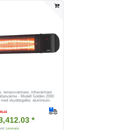
e, terrassvärmare, infravärmare
ltanvärme - Modell Golden 2000
 med skyddsgaller, aluminium,
99.16
,412.03 *
xkl.
Leverans