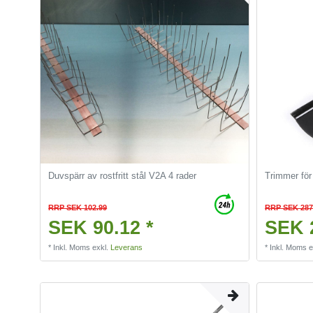
Duvspärr av rostfritt stål V2A 4 rader
Trimmer för
RRP SEK 102.99
RRP SEK 287
SEK 90.12 *
SEK 
*
Inkl. Moms
exkl.
Leverans
*
Inkl. Moms
e