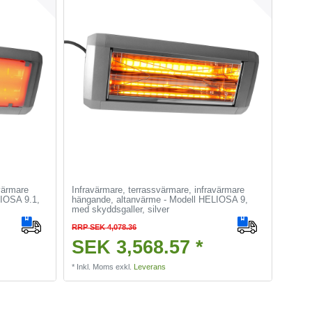
värmare
Infravärmare, terrassvärmare, infravärmare
LIOSA 9.1,
hängande, altanvärme - Modell HELIOSA 9,
med skyddsgaller, silver
RRP SEK 4,078.36
SEK 3,568.57 *
*
Inkl. Moms
exkl.
Leverans