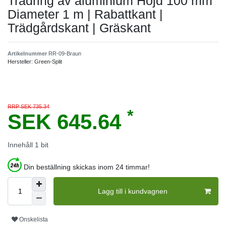
Trädring av aluminium Höjd 100 mm
Diameter 1 m | Rabattkant |
Trädgårdskant | Gräskant
Artikelnummer
RR-09-Braun
Hersteller:
Green-Split
RRP SEK 735.34
*
SEK 645.64
Innehåll
1
bit
Din beställning skickas inom 24 timmar!
Lagg till i kundvagnen
Onskelista