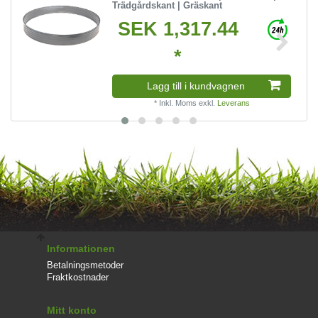
Trädgårdskant | Gräskant
SEK 1,317.44
*
Lagg till i kundvagnen
*
Inkl. Moms
exkl.
Leverans
Informationen
Betalningsmetoder
Fraktkostnader
Mitt konto