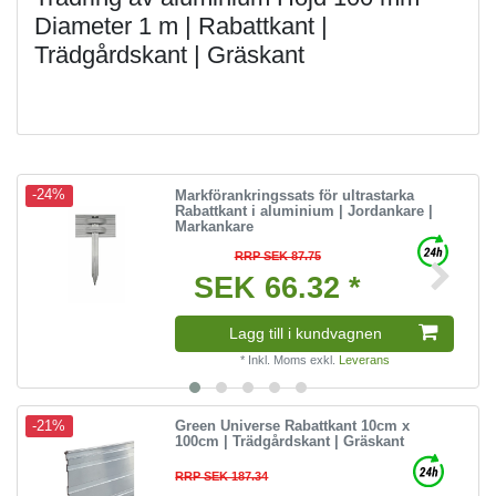
Diameter 1 m | Rabattkant |
Trädgårdskant | Gräskant
Markförankringssats för ultrastarka
-24%
Rabattkant i aluminium | Jordankare |
Markankare
RRP SEK 87.75
SEK 66.32 *
Lagg till i kundvagnen
*
Inkl. Moms
exkl.
Leverans
Green Universe Rabattkant 10cm x
-21%
100cm | Trädgårdskant | Gräskant
RRP SEK 187.34