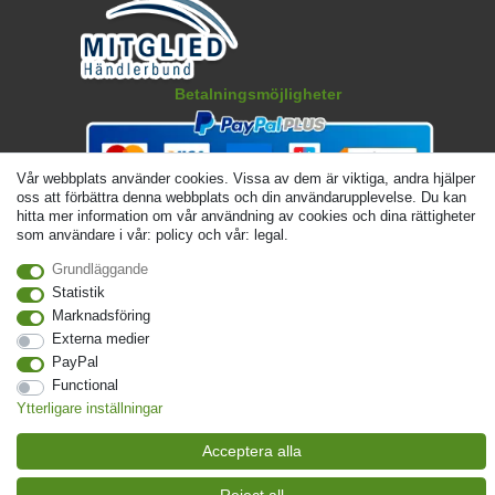
Betalningsmöjligheter
Vår webbplats använder cookies. Vissa av dem är viktiga, andra hjälper
oss att förbättra denna webbplats och din användarupplevelse. Du kan
hitta mer information om vår användning av cookies och dina rättigheter
som användare i vår: policy och vår: legal.
Grundläggande
Statistik
Marknadsföring
Externa medier
© Copyright 2026 | Alla rattigheter forbehallna. - Angivna priser är inklusive 19 %
PayPal
moms | För grundpris, se respektive artikel | Gäller för försändelser inom Sverige
Functional
Kontakta
Withdraw from contract here
Ytterligare inställningar
Acceptera alla