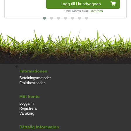
Lagg till i kundvagnen
*
Inkl. Moms
exkl.
Leverans
Informationen
Betalningsmetoder
Fraktkostnader
Mitt konto
Logga in
Registrera
Varukorg
Rättslig information