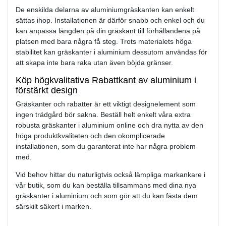
De enskilda delarna av aluminiumgräskanten kan enkelt
sättas ihop. Installationen är därför snabb och enkel och du
kan anpassa längden på din gräskant till förhållandena på
platsen med bara några få steg. Trots materialets höga
stabilitet kan gräskanter i aluminium dessutom användas för
att skapa inte bara raka utan även böjda gränser.
Köp högkvalitativa Rabattkant av aluminium i
förstärkt design
Gräskanter och rabatter är ett viktigt designelement som
ingen trädgård bör sakna. Beställ helt enkelt våra extra
robusta gräskanter i aluminium online och dra nytta av den
höga produktkvaliteten och den okomplicerade
installationen, som du garanterat inte har några problem
med.
Vid behov hittar du naturligtvis också lämpliga markankare i
vår butik, som du kan beställa tillsammans med dina nya
gräskanter i aluminium och som gör att du kan fästa dem
särskilt säkert i marken.