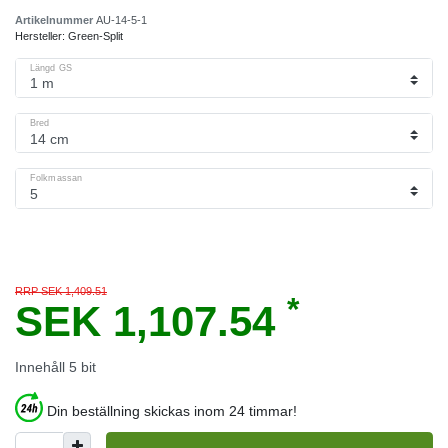
Artikelnummer
AU-14-5-1
Hersteller:
Green-Split
Längd GS
Bred
Folkmassan
RRP SEK 1,409.51
*
SEK 1,107.54
Innehåll
5
bit
Din beställning skickas inom 24 timmar!