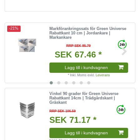
Markförankringssats för Green Universe
-21%
Rabattkant 10 cm | Jordankare |
Markankare
RRP SEK 85.79
SEK 67.46 *
Lagg till i kundvagnen
*
Inkl. Moms
exkl.
Leverans
Vinkel 90 grader för Green Universe
Rabattkant 14cm | Trädgårdskant |
Gräskant
RRP SEK 106.59
SEK 71.17 *
Lagg till i kundvagnen