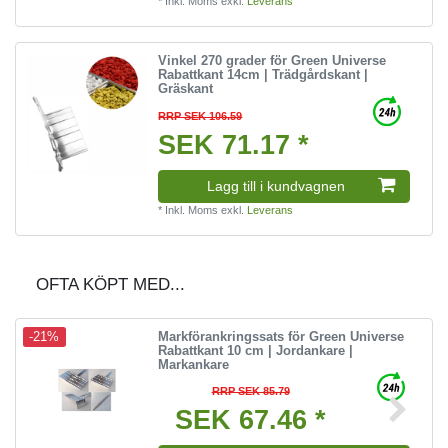
*
Inkl. Moms
exkl.
Leverans
Vinkel 270 grader för Green Universe
Rabattkant 14cm | Trädgårdskant |
Gräskant
RRP SEK 106.59
SEK 71.17 *
Lagg till i kundvagnen
*
Inkl. Moms
exkl.
Leverans
OFTA KÖPT MED...
Markförankringssats för Green Universe
-21%
Rabattkant 10 cm | Jordankare |
Markankare
RRP SEK 85.79
SEK 67.46 *