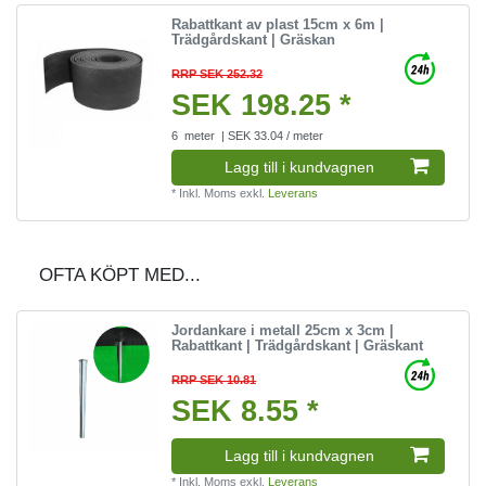
Rabattkant av plast 15cm x 6m |
Trädgårdskant | Gräskan
RRP SEK 252.32
SEK 198.25 *
6
meter
| SEK 33.04 / meter
Lagg till i kundvagnen
*
Inkl. Moms
exkl.
Leverans
OFTA KÖPT MED...
Jordankare i metall 25cm x 3cm |
Rabattkant | Trädgårdskant | Gräskant
RRP SEK 10.81
SEK 8.55 *
Lagg till i kundvagnen
*
Inkl. Moms
exkl.
Leverans