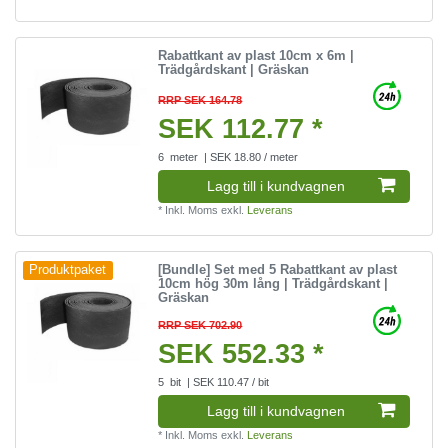
Rabattkant av plast 10cm x 6m |
Trädgårdskant | Gräskan
RRP SEK 164.78
SEK 112.77 *
6
meter
| SEK 18.80 / meter
Lagg till i kundvagnen
*
Inkl. Moms
exkl.
Leverans
[Bundle] Set med 5 Rabattkant av plast
Produktpaket
10cm hög 30m lång | Trädgårdskant |
Gräskan
RRP SEK 702.90
SEK 552.33 *
5
bit
| SEK 110.47 / bit
Lagg till i kundvagnen
*
Inkl. Moms
exkl.
Leverans