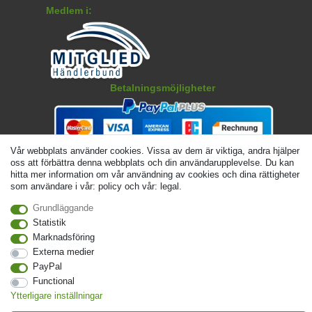
Medlem i:
Betalningsmöjligheter
Vår webbplats använder cookies. Vissa av dem är viktiga, andra hjälper
oss att förbättra denna webbplats och din användarupplevelse. Du kan
hitta mer information om vår användning av cookies och dina rättigheter
som användare i vår: policy och vår: legal.
Grundläggande
Statistik
Marknadsföring
© Copyright 2026 | Alla rattigheter forbehallna. - Angivna priser är inklusive 19 %
Externa medier
moms | För grundpris, se respektive artikel | Gäller för försändelser inom Sverige
PayPal
Functional
Kontakta
Withdraw from contract here
Ytterligare inställningar