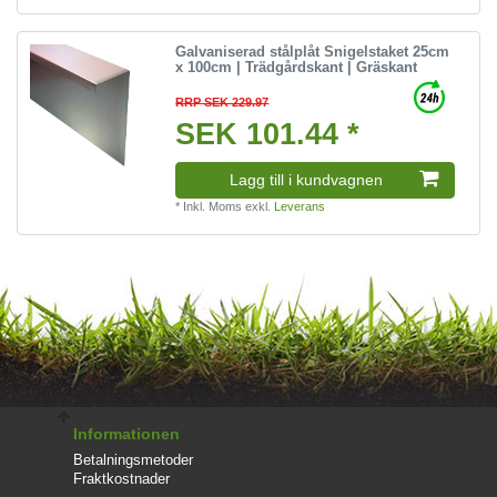
Galvaniserad stålplåt Snigelstaket 25cm
x 100cm | Trädgårdskant | Gräskant
RRP SEK 229.97
SEK 101.44 *
Lagg till i kundvagnen
*
Inkl. Moms
exkl.
Leverans
Informationen
Betalningsmetoder
Fraktkostnader