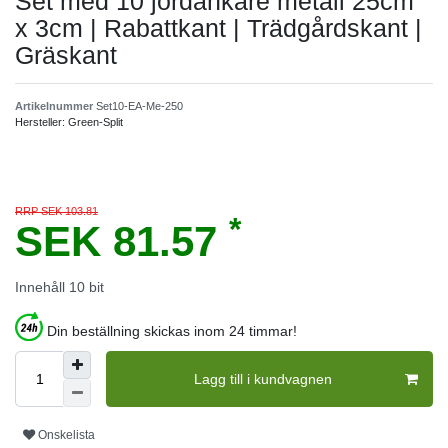
Set med 10 jordankare metall 25cm
x 3cm | Rabattkant | Trädgårdskant |
Gräskant
Artikelnummer
Set10-EA-Me-250
Hersteller:
Green-Split
RRP SEK 103.81
*
SEK 81.57
Innehåll
10
bit
Din beställning skickas inom 24 timmar!
Lagg till i kundvagnen
Onskelista