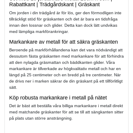
Rabattkant | Trädgårdskant | Gräskant
Om jorden i din trädgård är för lös, ger den förmodligen inte
tillräckligt stöd för gräskanten och det är bara en tidsfråga
innan den lossnar och glider. Detta kan dock lätt undvikas
med lämpliga markförankringar.
Markankare av metall för att säkra gräskanten
Beroende på markförhållandena kan det vara nödvändigt att
dessutom fästa gräskanten med markankare för att förhindra
att den nylagda gräsmattan och bäddkanten glider. Våra
markankare är tillverkade av högkvalitativ metall och har en
längd på 25 centimeter och en bredd på tre centimeter. När
de drivs ner i marken säkrar de din gräskant på ett tillförlitligt
sätt.
Köp robusta markankare i metall på nätet
Det är bäst att beställa våra billiga markankare i metall direkt
med matchande gräskanter för att se till att sängkanten sitter
på plats utan större ansträngning.