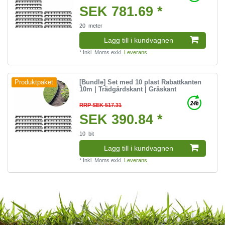
SEK 781.69 *
20
meter
Lagg till i kundvagnen
*
Inkl. Moms
exkl.
Leverans
[Bundle] Set med 10 plast Rabattkanten
Produktpaket
10m | Trädgårdskant | Gräskant
RRP SEK 517.31
SEK 390.84 *
10
bit
Lagg till i kundvagnen
*
Inkl. Moms
exkl.
Leverans