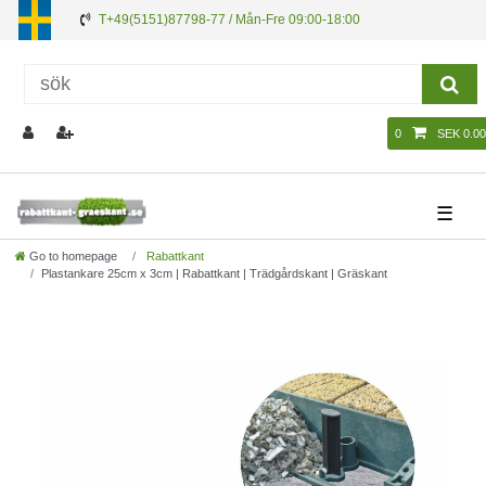
T+49(5151)87798-77 / Mån-Fre 09:00-18:00
0
SEK 0.00
☰
Go to homepage
Rabattkant
Plastankare 25cm x 3cm | Rabattkant | Trädgårdskant | Gräskant