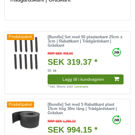
[Bundle] Set med 50 plastankare 25cm x
Produktpaket
3cm | Rabattkant | Trädgårdskant |
Gräskant
RRP SEK 406.50
SEK 319.37 *
50
bit
Lagg till i kundvagnen
*
Inkl. Moms
exkl.
Leverans
[Bundle] Set med 5 Rabattkant plast
Produktpaket
15cm hög 30m lång | Trädgårdskant |
Gräskan
RRP SEK 1,265.22
SEK 994.15 *