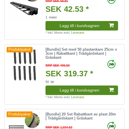
RRP SEK 58.91
SEK 42.53 *
1
meter
Lagg till i kundvagnen
*
Inkl. Moms
exkl.
Leverans
[Bundle] Set med 50 plastankare 25cm x
Produktpaket
3cm | Rabattkant | Trädgårdskant |
Gräskant
RRP SEK 406.50
SEK 319.37 *
50
bit
Lagg till i kundvagnen
*
Inkl. Moms
exkl.
Leverans
[Bundle] 20 Set Rabattkant av plast 20m
Produktpaket
| Trädgårdskant | Gräskant
RRP SEK 1,034.63