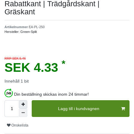
Rabattkant | Trädgårdskant |
Gräskant
Artikelnummer
EA-PL-250
Hersteller:
Green-Split
RRP SEK 5.46
*
SEK 4.33
Innehåll
1
bit
Din beställning skickas inom 24 timmar!
Lagg till i kundvagnen
Onskelista